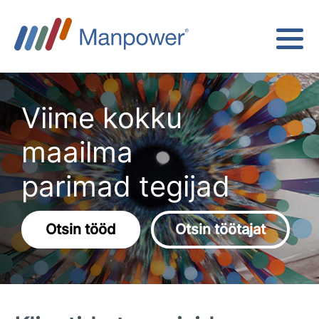
Viime kokku
maailma
parimad tegijad
Otsin tööd
Otsin töötajat