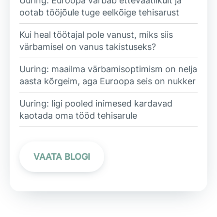
Uuring: Euroopa värbab ettevaatlikult ja
ootab tööjõule tuge eelkõige tehisarust
Kui heal töötajal pole vanust, miks siis
värbamisel on vanus takistuseks?
Uuring: maailma värbamisoptimism on nelja
aasta kõrgeim, aga Euroopa seis on nukker
Uuring: ligi pooled inimesed kardavad
kaotada oma tööd tehisarule
VAATA BLOGI