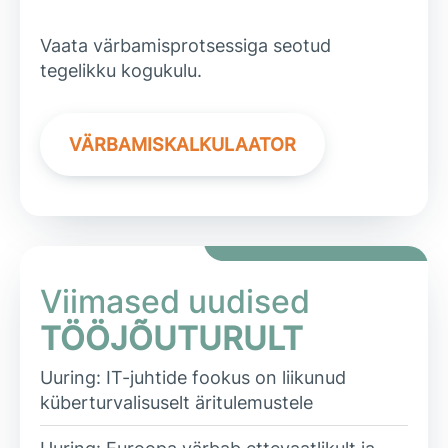
Vaata värbamisprotsessiga seotud
tegelikku kogukulu.
VÄRBAMISKALKULAATOR
Viimased uudised
TÖÖJÕUTURULT
Uuring: IT-juhtide fookus on liikunud
küberturvalisuselt äritulemustele