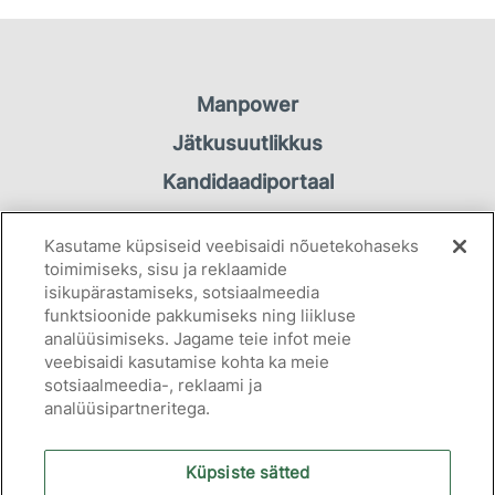
Manpower
Jätkusuutlikkus
Kandidaadiportaal
Töötaja portaal
Kasutame küpsiseid veebisaidi nõuetekohaseks
Kontakt
toimimiseks, sisu ja reklaamide
isikupärastamiseks, sotsiaalmeedia
funktsioonide pakkumiseks ning liikluse
Privaatsuspõhimõtted
analüüsimiseks. Jagame teie infot meie
Küpsiseteavitus
veebisaidi kasutamise kohta ka meie
sotsiaalmeedia-, reklaami ja
analüüsipartneritega.
Küpsiste sätted