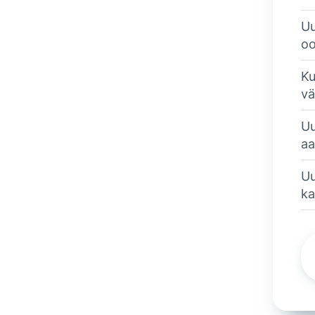
Uu
oo
Ku
vä
Uu
aa
Uu
ka