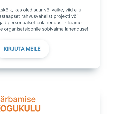
skõik, kas oled suur või väike, viid ellu
staapset rahvusvahelist projekti või
jad personaalset erilahendust - leiame
ie organisatsioonile sobivaima lahenduse!
KIRJUTA MEILE
ärbamise
KOGUKULU