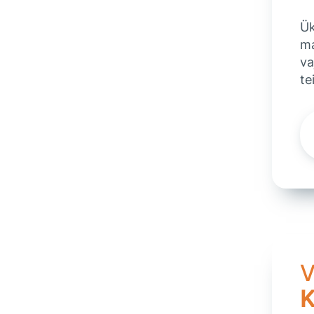
Ük
ma
va
te
V