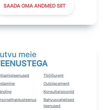
SAADA OMA ANDMED SIIT
utvu meie
TEENUSTEGA
rbamisteenused
Tööjõurent
ndamine
Outplacement
änding
Konsultatsioonid
rsonalihaldusteenus
Rahvusvahelised
teenused