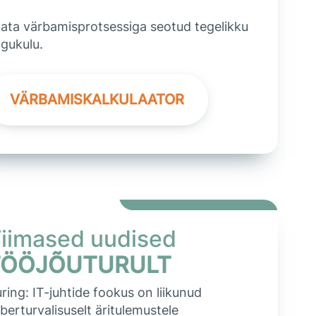
ata värbamisprotsessiga seotud tegelikku
gukulu.
VÄRBAMISKALKULAATOR
iimased uudised
TÖÖJÕUTURULT
ring: IT-juhtide fookus on liikunud
berturvalisuselt äritulemustele