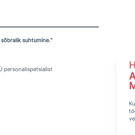
 sõbralik suhtumine.“
H
 personalispetsialist
A
Ku
tö
ve