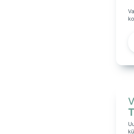
Va
ko
V
Uu
kü