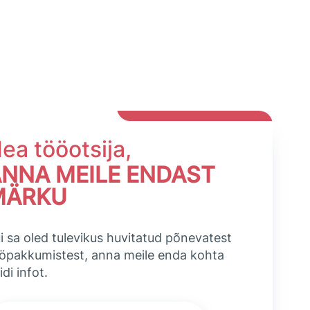
ea tööotsija,
NNA MEILE ENDAST
MÄRKU
i sa oled tulevikus huvitatud põnevatest
öpakkumistest, anna meile enda kohta
idi infot.