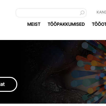
KAN
MEIST
TÖÖPAKKUMISED
TÖÖOT
jat