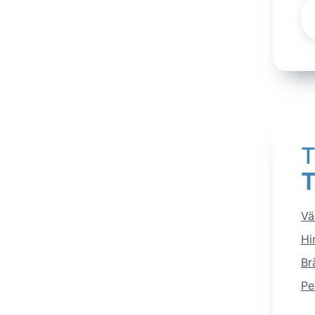
T
Vä
Hi
Br
Pe