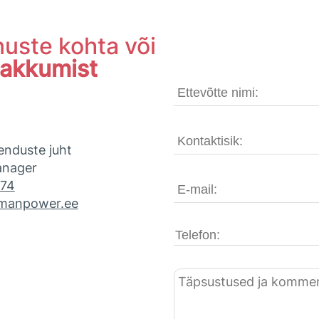
nuste kohta või
pakkumist
enduste juht
anager
874
@manpower.ee