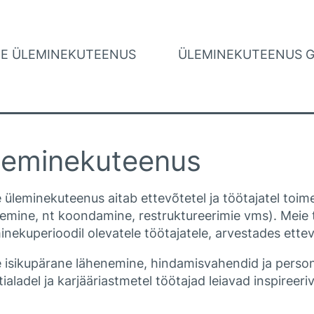
NE ÜLEMINEKUTEENUS
ÜLEMINEKUTEENUS G
leminekuteenus
 üleminekuteenus aitab ettevõtetel ja töötajatel toim
emine, nt koondamine, restruktureerimie vms). Meie 
inekuperioodil olevatele töötajatele, arvestades ettevõ
 isikupärane lähenemine, hindamisvahendid ja persona
ialadel ja karjääriastmetel töötajad leiavad inspireeri