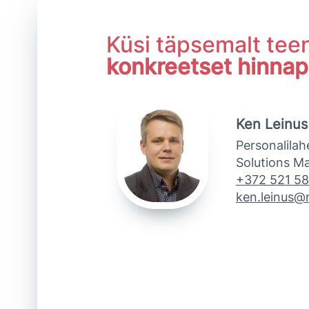
Küsi täpsemalt tee
konkreetset hinna
Ken Leinus
Personalilah
Solutions M
+372 521 5
ken.leinus