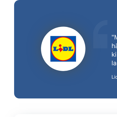
"
h
k
l
Li