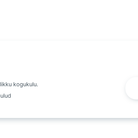
likku kogukulu.
kulud