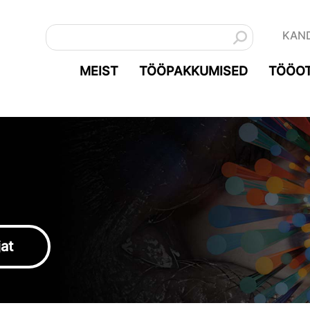
KAN
MEIST
TÖÖPAKKUMISED
TÖÖOT
jat