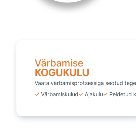
Värbamise
KOGUKULU
Vaata värbamisprotsessiga seotud tege
Värbamiskulud
Ajakulu
Peidetud 