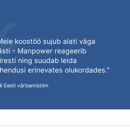
Meie koostöö sujub alati väga
ästi - Manpower reageerib
iiresti ning suudab leida
ahendusi erinevates olukordades."
dl Eesti värbamistiim