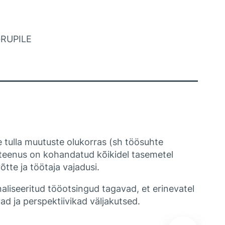
RUPILE
e tulla muutuste olukorras (sh töösuhte
teenus on kohandatud kõikidel tasemetel
tte ja töötaja vajadusi.
liseeritud tööotsingud tagavad, et erinevatel
vad ja perspektiivikad väljakutsed.