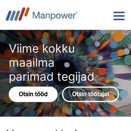
Viime kokku
maailma
parimad tegijad
Otsin tööd
Otsin töötajat