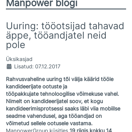
Manpower blogi
Uuring: tööotsijad tahavad
äppe, tööandjatel neid
pole
Üksikasjad
Lisatud: 07.12.2017
Rahvusvaheline uuring tõi välja käärid tööle
kandideerijate ootuste ja
tööpakkujate tehnoloogilise võimekuse vahel.
Nimelt on kandideerijatel soov, et kogu
kandideerimisprotsessi saaks läbi viia mobiilse
seadme vahendusel, aga tööandjad on
võimetud sellele ootusele vastama.
ManpowerGroup küsitles
19 riigis kokku 14