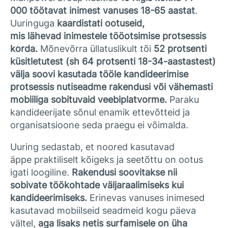
000 töötavat inimest vanuses 18-65 aastat
.
Uuringuga
kaardistati ootuseid,
mis lähevad inimestele tööotsimise protsessis
korda.
Mõnevõrra üllatuslikult tõi
52 protsenti
küsitletutest (sh 64 protsenti 18-34-aastastest)
välja soovi kasutada tööle kandideerimise
protsessis nutiseadme rakendusi või vähemasti
mobiiliga sobituvaid veebiplatvorme.
Paraku
kandideerijate sõnul enamik ettevõtteid ja
organisatsioone seda praegu ei võimalda.
Uuring sedastab, et noored kasutavad
äppe praktiliselt kõigeks ja seetõttu on ootus
igati loogiline.
Rakendusi soovitakse nii
sobivate töökohtade väljaraalimiseks kui
kandideerimiseks.
Erinevas vanuses inimesed
kasutavad mobiilseid seadmeid kogu päeva
vältel,
aga lisaks netis surfamisele on üha