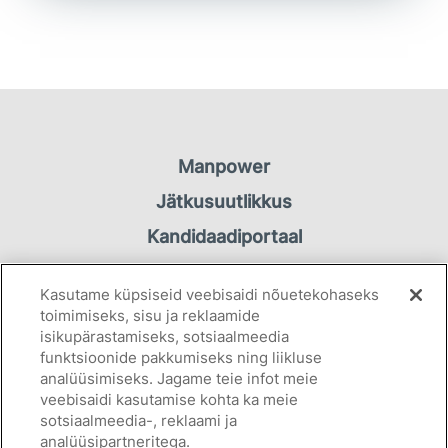
Manpower
Jätkusuutlikkus
Kandidaadiportaal
Töötaja portaal
Kasutame küpsiseid veebisaidi nõuetekohaseks
Kontakt
toimimiseks, sisu ja reklaamide
isikupärastamiseks, sotsiaalmeedia
funktsioonide pakkumiseks ning liikluse
Privaatsuspõhimõtted
analüüsimiseks. Jagame teie infot meie
Küpsiseteavitus
veebisaidi kasutamise kohta ka meie
sotsiaalmeedia-, reklaami ja
analüüsipartneritega.