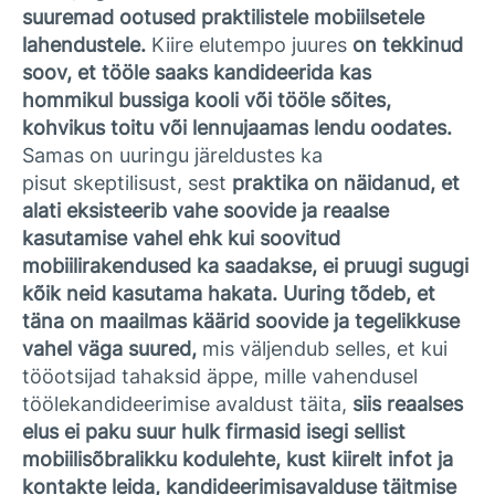
suuremad ootused praktilistele mobiilsetele
lahendustele.
Kiire elutempo juures
on tekkinud
soov, et tööle saaks kandideerida kas
hommikul bussiga kooli või tööle sõites,
kohvikus toitu või lennujaamas lendu oodates.
Samas on uuringu järeldustes ka
pisut skeptilisust, sest
praktika on näidanud, et
alati eksisteerib vahe soovide ja reaalse
kasutamise vahel ehk kui soovitud
mobiilirakendused ka saadakse, ei pruugi sugugi
kõik neid kasutama hakata.
Uuring tõdeb, et
täna on maailmas käärid soovide ja tegelikkuse
vahel väga suured,
mis väljendub selles, et kui
tööotsijad tahaksid äppe, mille vahendusel
töölekandideerimise avaldust täita,
siis reaalses
elus ei paku suur hulk firmasid isegi sellist
mobiilisõbralikku kodulehte, kust kiirelt infot ja
kontakte leida, kandideerimisavalduse täitmise