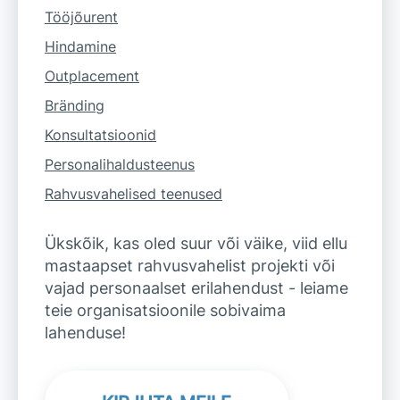
Tööjõurent
Hindamine
Outplacement
Bränding
Konsultatsioonid
Personalihaldusteenus
Rahvusvahelised teenused
Ükskõik, kas oled suur või väike, viid ellu
mastaapset rahvusvahelist projekti või
vajad personaalset erilahendust - leiame
teie organisatsioonile sobivaima
lahenduse!