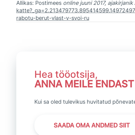
Allikas: Postimees
online
juuni 2017
, ajakirjanik
katte?_ga=2.213479773.895414599.1497249
rabotu-berut-vlast-v-svoi-ru
Hea tööotsija,
ANNA MEILE ENDAS
Kui sa oled tulevikus huvitatud põnevat
SAADA OMA ANDMED SIIT