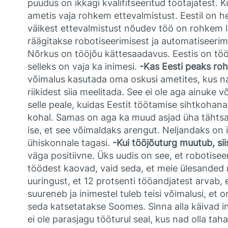
puudus on ikkagi kvalifitseeritud töötajatest.
ametis vaja rohkem ettevalmistust. Eestil on h
väikest ettevalmistust nõudev töö on rohkem l
räägitakse robotiseerimisest ja automatiseerim
Nõrkus on tööjõu kättesaadavus. Eestis on töö
selleks on vaja ka inimesi.
-Kas Eesti peaks r
võimalus kasutada oma oskusi ametites, kus nad
riikidest siia meelitada. See ei ole aga ainuke
selle peale, kuidas Eestit töötamise sihtkoha
kohal. Samas on aga ka muud asjad üha tähtsam
ise, et see võimaldaks arengut. Neljandaks on 
ühiskonnale tagasi.
-Kui tööjõuturg muutub, si
väga positiivne. Üks uudis on see, et robotise
töödest kaovad, vaid seda, et meie ülesanded 
uuringust, et 12 protsenti tööandjatest arvab, 
suureneb ja inimestel tuleb teisi võimalusi, et
seda katsetatakse Soomes. Sinna alla käivad in
ei ole parasjagu tööturul seal, kus nad olla ta