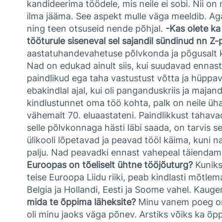
kandideerima töödele, mis neile ei sobi. Nii on
ilma jääma. See aspekt mulle väga meeldib. Ag
ning teen otsuseid nende põhjal.
-Kas olete k
tööturule siseneval sel sajandil sündinud nn 
aastatuhandevahetuse põlvkonda ja põgusalt k
Nad on edukad ainult siis, kui suudavad enna
paindlikud ega taha vastustust võtta ja hüppav
ebakindlal ajal, kui oli panganduskriis ja maj
kindlustunnet oma töö kohta, palk on neile üh
vähemalt 70. eluaastateni. Paindlikkust tahava
selle põlvkonnaga hästi läbi saada, on tarvis se
ülikooli lõpetavad ja peavad tööl käima, kuni n
palju. Nad peavadki ennast vahepeal täiendama, 
Euroopas on tõeliselt ühtne tööjõuturg?
Kuniks
teise Euroopa Liidu riiki, peab kindlasti mõtle
Belgia ja Hollandi, Eesti ja Soome vahel. Kaug
mida te õppima läheksite?
Minu vanem poeg on 
oli minu jaoks väga põnev. Arstiks võiks ka õp