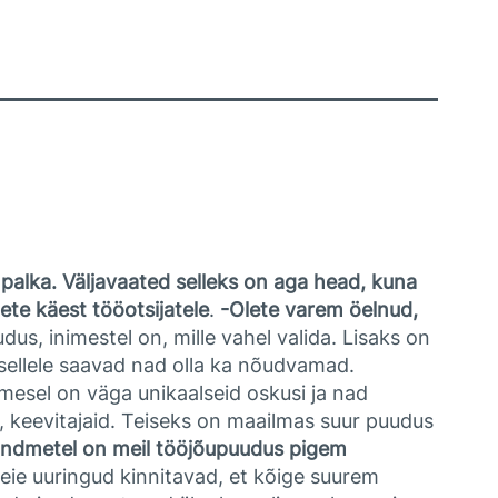
 palka. Väljavaated selleks on aga head, kuna
te käest tööotsijatele
.
-Olete varem öelnud,
dus, inimestel on, mille vahel valida. Lisaks on
sellele saavad nad olla ka nõudvamad.
imesel on väga unikaalseid oskusi ja nad
d, keevitajaid. Teiseks on maailmas suur puudus
andmetel on meil tööjõupuudus pigem
eie uuringud kinnitavad, et kõige suurem