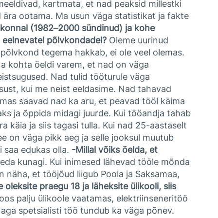
 meeldivad, kartmata, et nad peaksid millestki
ära ootama. Ma usun väga statistikat ja fakte
vkonnal (1982
–
2000 sündinud) ja kohe
ui eelnevatel põlvkondadel?
Oleme uurinud
põlvkond tegema hakkab, ei ole veel olemas.
a kohta öeldi varem, et nad on väga
eistsugused. Nad tulid tööturule väga
isust, kui me neist eeldasime. Nad tahavad
Samas saavad nad ka aru, et peavad tööl käima
aks ja õppida midagi juurde. Kui tööandja tahab
 käia ja siis tagasi tulla. Kui nad 25-aastaselt
ee on väga pikk aeg ja selle jooksul muutub
i saa edukas olla.
-Millal võiks öelda, et
u seda kunagi. Kui inimesed lähevad tööle mõnda
On näha, et tööjõud liigub Poola ja Saksamaa,
e oleksite praegu 18 ja läheksite ülikooli, siis
 palju ülikoole vaatamas, elektriinseneritöö
 aga spetsialisti töö tundub ka väga põnev.