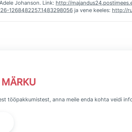
Adele Johanson. Link:
http://majandus24.postimees
726-1268482257.1483298056
ja vene keeles:
http://
T MÄRKU
est tööpakkumistest, anna meile enda kohta veidi info