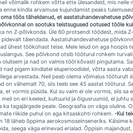
 neil võimalik rohkem võtta ette ülesandeid, mis neile
a enne kindla arvamuse kujundamist peaks tulemused 
a oma töös täheldanud, et aastatuhandevahetuse põl
Z-põlvkonnal on sootuks teistsugused ootused tööle k
a nn Z-põlvkonda. Üle 60 protsendi töödest, mida Z-
st pidevalt täiendada. Aastatuhandevahetuse põlvkonn
ad ühest töökohast teise. Meie leiud on aga hoopis t
anduslangus. See põlvkond otsib tööturul rohkem turval
a olulisem ja nad on valmis tööl kõvasti pingutama. 
d nad pigem kindlatel eluperioodidel, võtta aasta vab
llega arvestada. Neil peab olema võimalus tööturult ära
ad on vähemalt 70, siis teeb see 45 aastat tööturul. S
et vormis püsida. Kui su vaim ei ole vormis, siis sa e
 meil on eri keeled, kultuurid ja õigusruumid, ei juht
ma ka tagajärgede peale. Geograafia on väga oluline. 
emate riikide puhul on aga kitsaskohti rohkem.
-Kui tei
18 läheb õppima aerokosmoseinseneriks. Käisime koos
pida, seega väga erinevad erialad. Õppisin majandust,