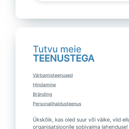
Tutvu meie
TEENUSTEGA
Värbamisteenused
Hindamine
Bränding
Personalihaldusteenus
Ükskõik, kas oled suur või väike, viid e
organisatsioonile sobivaima lahenduse!