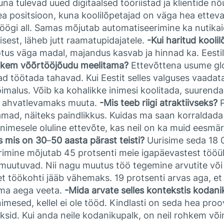
 Kuna tulevad uued digitaalsed tööriistad ja klientide
ea positsioon, kuna koolilõpetajad on väga hea ettev
öögi all. Samas mõjutab automatiseerimine ka nutikaid
isest, läheb jutt raamatupidajatele.
-Kui haritud kooli
tus väga madal, majandus kasvab ja hinnad ka. Eesti
ohkem võõrtööjõudu meelitama?
Ettevõttena usume glo
 töötada tahavad. Kui Eestit selles valguses vaadata, 
 võimalus. Võib ka kohalikke inimesi koolitada, suuren
na ahvatlevamaks muuta.
-Mis teeb riigi atraktiivseks?
P
ad, näiteks paindlikkus. Kuidas ma saan korraldada o
inimesele oluline ettevõte, kas neil on ka muid eesmär
is mis on 30
–
50 aasta pärast teisti?
Uurisime seda 18 
erimine mõjutab 45 protsenti meie igapäevastest tööül
muutuvad. Nii nagu muutus töö tegemine arvutite või 
et töökohti jääb vähemaks. 19 protsenti arvas aga, et 
 oma aega veeta.
-Mida arvate selles kontekstis kodan
imesed, kellel ei ole tööd. Kindlasti on seda hea proo
haksid. Kui anda neile kodanikupalk, on neil rohkem võ