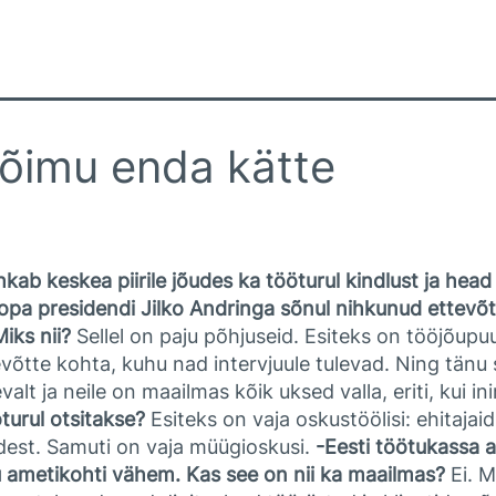
võimu enda kätte
kab keskea piirile jõudes ka tööturul kindlust ja head
a presidendi Jilko Andringa sõnul nihkunud ettevõte
iks nii?
Sellel on paju põhjuseid. Esiteks on tööjõupuu
õtte kohta, kuhu nad intervjuule tulevad. Ning tänu 
t ja neile on maailmas kõik uksed valla, eriti, kui in
öturul otsitakse?
Esiteks on vaja oskustöölisi: ehitajai
idest. Samuti on vaja müügioskusi.
-Eesti töötukassa 
bu ametikohti vähem. Kas see on nii ka maailmas?
Ei. M