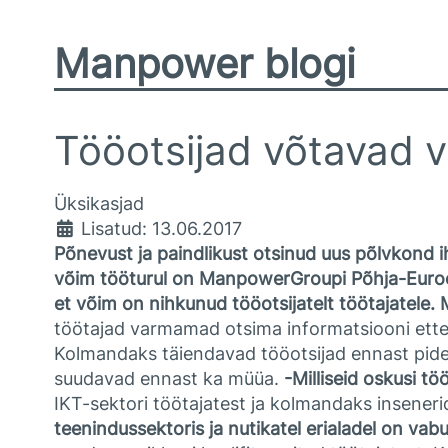
Manpower blogi
Tööotsijad võtavad 
Üksikasjad
Lisatud: 13.06.2017
Põnevust ja paindlikust otsinud uus põlvkond ih
võim tööturul on ManpowerGroupi Põhja-Euroop
et võim on nihkunud tööotsijatelt töötajatele. M
töötajad varmamad otsima informatsiooni ettev
Kolmandaks täiendavad tööotsijad ennast pideval
suudavad ennast ka müüa.
-Milliseid oskusi tö
IKT-sektori töötajatest ja kolmandaks insener
teenindussektoris ja nutikatel erialadel on va