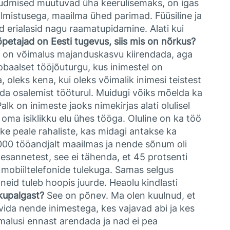
 nõudmised muutuvad üha keerulisemaks, on igas
almistusega, maailma ühed parimad. Füüsiline ja
 erialasid nagu raamatupidamine. Alati kui
lõpetajad on Eesti tugevus, siis mis on nõrkus?
l on võimalus majanduskasvu kiirendada, aga
baalset tööjõuturgu, kus inimestel on
oleks kena, kui oleks võimalik inimesi teistest
dada osalemist tööturul. Muidugi võiks mõelda ka
alk on inimeste jaoks nimekirjas alati olulisel
ma isiklikku elu ühes tööga. Oluline on ka töö
ke peale rahaliste, kas midagi antakse ka
000 tööandjalt maailmas ja nende sõnum oli
esannetest, see ei tähenda, et 45 protsenti
mobiiltelefonide tulekuga. Samas selgus
neid tuleb hoopis juurde. Heaolu kindlasti
ikupalgast?
See on põnev. Ma olen kuulnud, et
vida nende inimestega, kes vajavad abi ja kes
imalusi ennast arendada ja nad ei pea