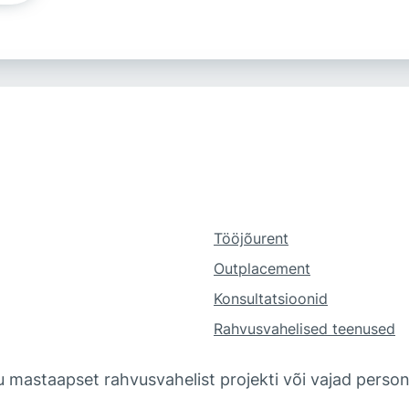
Tööjõurent
Outplacement
Konsultatsioonid
Rahvusvahelised teenused
llu mastaapset rahvusvahelist projekti või vajad person