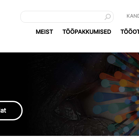
KAN
MEIST
TÖÖPAKKUMISED
TÖÖOT
jat