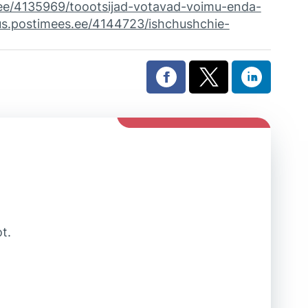
.ee/4135969/toootsijad-votavad-voimu-enda-
rus.postimees.ee/4144723/ishchushchie-
t.