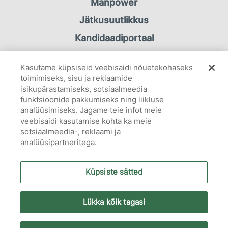
Manpower
Jätkusuutlikkus
Kandidaadiportaal
Töötaja portaal
Kasutame küpsiseid veebisaidi nõuetekohaseks
Kontakt
toimimiseks, sisu ja reklaamide
isikupärastamiseks, sotsiaalmeedia
funktsioonide pakkumiseks ning liikluse
Privaatsuspõhimõtted
analüüsimiseks. Jagame teie infot meie
Küpsiseteavitus
veebisaidi kasutamise kohta ka meie
sotsiaalmeedia-, reklaami ja
analüüsipartneritega.
Küpsiste sätted
2026 Manpower OÜ
Lükka kõik tagasi
tallinn@manpower.ee
+372 630 6565