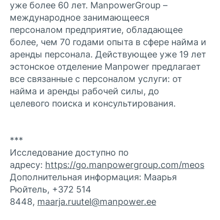
уже более 60 лет. ManpowerGroup –
международное занимающееся
персоналом предприятие, обладающее
более, чем 70 годами опыта в сфере найма и
аренды персонала. Действующее уже 19 лет
эстонское отделение Manpower предлагает
все связанные с персоналом услуги: от
найма и аренды рабочей силы, до
целевого поиска и консультирования.
***
Исследование доступно по
адресу:
https://go.manpowergroup.com/meos
Дополнительная информация: Маарья
Рюйтель, +372 514
8448,
maarja.ruutel@manpower.ee