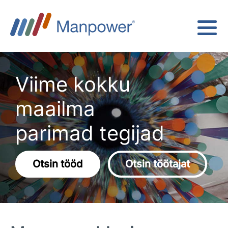
Viime kokku
maailma
parimad tegijad
Otsin tööd
Otsin töötajat