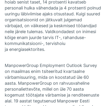
hoiab senist taset, 14 protsenti kavatseb
personali hulka vähendada ja 4 protsenti polnud
uuringu läbiviimise ajaks otsustaud. Kuigi suured
organisatsioonid on jätkuvalt julgemad
värbajad, on väikesed ja keskmised tööandjad
neile järele tulemas. Valdkondadest on inimesi
kõige enam juurde tarvis IT-, rahanduse-
kommunikatsiooni-, tervishoiu
ja energiasektorites.
ManpowerGroup Employment Outlook Survey
on maailmas enim tsiteeritud kvartaalne
värbamisuuring, mida on koostatud üle 60
aasta. ManpowerGroup on rahvusvaheline
personaliettevõte, millel on üle 70 aasta
kogemust töötajate värbamise ja renditeenuste
alal. 19 aastat tegutsenud Manpower Eesti