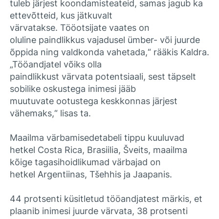
tuleb järjest koondamisteateid, samas jagub ka
ettevõtteid, kus jätkuvalt
värvatakse. Tööotsijate vaates on
oluline paindlikkus vajadusel ümber- või juurde
õppida ning valdkonda vahetada,“ rääkis Kaldra.
„Tööandjatel võiks olla
paindlikkust värvata potentsiaali, sest täpselt
sobilike oskustega inimesi jääb
muutuvate ootustega keskkonnas järjest
vähemaks,“ lisas ta.
Maailma värbamisedetabeli tippu kuuluvad
hetkel Costa Rica, Brasiilia, Šveits, maailma
kõige tagasihoidlikumad värbajad on
hetkel Argentiinas, Tšehhis ja Jaapanis.
44 protsenti küsitletud tööandjatest märkis, et
plaanib inimesi juurde värvata, 38 protsenti