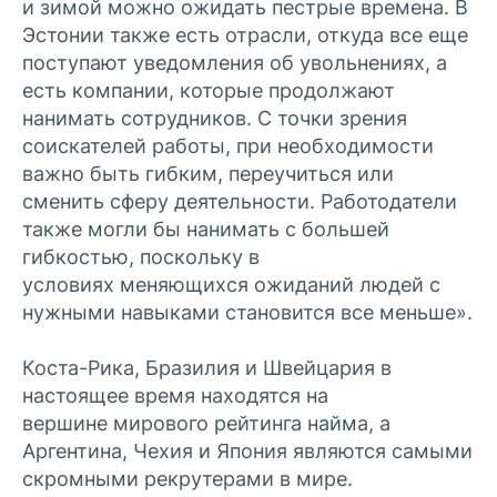
и зимой можно ожидать пестрые времена. В
Эстонии также есть отрасли, откуда все еще
поступают уведомления об увольнениях, а
есть компании, которые продолжают
нанимать сотрудников. С точки зрения
соискателей работы, при необходимости
важно быть гибким, переучиться или
сменить сферу деятельности. Работодатели
также могли бы нанимать с большей
гибкостью, поскольку в
условиях меняющихся ожиданий людей с
нужными навыками становится все меньше».
Коста-Рика, Бразилия и Швейцария в
настоящее время находятся на
вершине мирового рейтинга найма, а
Аргентина, Чехия и Япония являются самыми
скромными рекрутерами в мире.