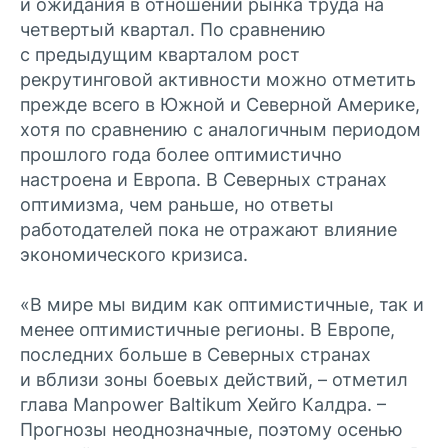
и ожидания в отношении рынка труда на
четвертый квартал. По сравнению
с предыдущим кварталом рост
рекрутинговой активности можно отметить
прежде всего в Южной и Северной Америке,
хотя по сравнению с аналогичным периодом
прошлого года более оптимистично
настроена и Европа. В Северных странах
оптимизма, чем раньше, но ответы
работодателей пока не отражают влияние
экономического кризиса.
«В мире мы видим как оптимистичные, так и
менее оптимистичные регионы. В Европе,
последних больше в Северных странах
и вблизи зоны боевых действий, – отметил
глава Manpower Baltikum Хейго Калдра. –
Прогнозы неоднозначные, поэтому осенью