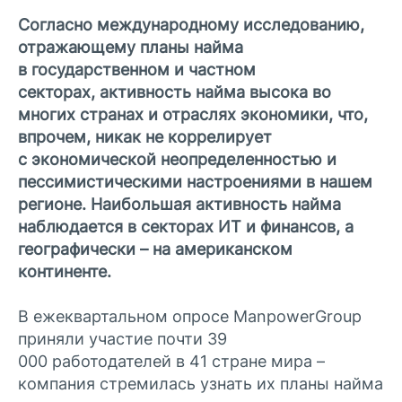
Согласно международному исследованию,
отражающему планы найма
в государственном и частном
секторах, активность найма высока во
многих странах и отраслях экономики, что,
впрочем, никак не коррелирует
с экономической неопределенностью и
пессимистическими настроениями в нашем
регионе. Наибольшая активность найма
наблюдается в секторах ИТ и финансов, а
географически – на американском
континенте.
В ежеквартальном опросе ManpowerGroup
приняли участие почти 39
000 работодателей в 41 стране мира –
компания стремилась узнать их планы найма