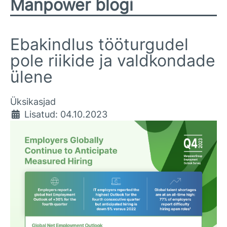
Manpower blogi
Ebakindlus tööturgudel
pole riikide ja valdkondade
ülene
Üksikasjad
Lisatud: 04.10.2023