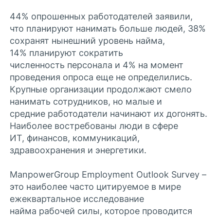
44% опрошенных работодателей заявили,
что планируют нанимать больше людей, 38%
сохранят нынешний уровень найма,
14% планируют сократить
численность персонала и 4% на момент
проведения опроса еще не определились.
Крупные организации продолжают смело
нанимать сотрудников, но малые и
средние работодатели начинают их догонять.
Наиболее востребованы люди в сфере
ИТ, финансов, коммуникаций,
здравоохранения и энергетики.
ManpowerGroup Employment Outlook Survey –
это наиболее часто цитируемое в мире
ежеквартальное исследование
найма рабочей силы, которое проводится