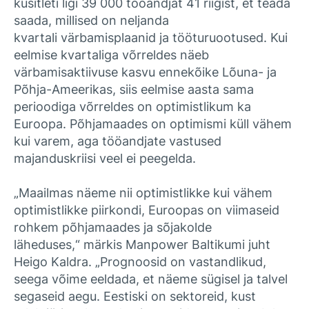
küsitleti ligi 39 000 tööandjat 41 riigist, et teada
saada, millised on neljanda
kvartali värbamisplaanid ja tööturuootused. Kui
eelmise kvartaliga võrreldes näeb
värbamisaktiivuse kasvu ennekõike Lõuna- ja
Põhja-Ameerikas, siis eelmise aasta sama
perioodiga võrreldes on optimistlikum ka
Euroopa. Põhjamaades on optimismi küll vähem
kui varem, aga tööandjate vastused
majanduskriisi veel ei peegelda.
„Maailmas näeme nii optimistlikke kui vähem
optimistlikke piirkondi, Euroopas on viimaseid
rohkem põhjamaades ja sõjakolde
läheduses,“ märkis Manpower Baltikumi juht
Heigo Kaldra. „Prognoosid on vastandlikud,
seega võime eeldada, et näeme sügisel ja talvel
segaseid aegu. Eestiski on sektoreid, kust