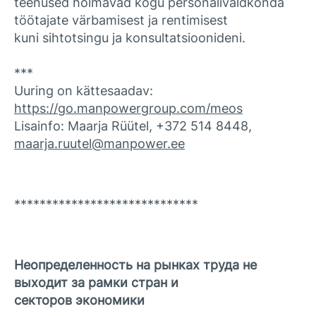
teenused hõlmavad kogu personalivaldkonda
töötajate värbamisest ja rentimisest
kuni sihtotsingu ja konsultatsioonideni.
***
Uuring on kättesaadav:
https://go.manpowergroup.com/meos
Lisainfo: Maarja Rüütel, +372 514 8448,
maarja.ruutel@manpower.ee
*****************************
Неопределенность на рынках труда не
выходит за рамки стран и
секторов экономики