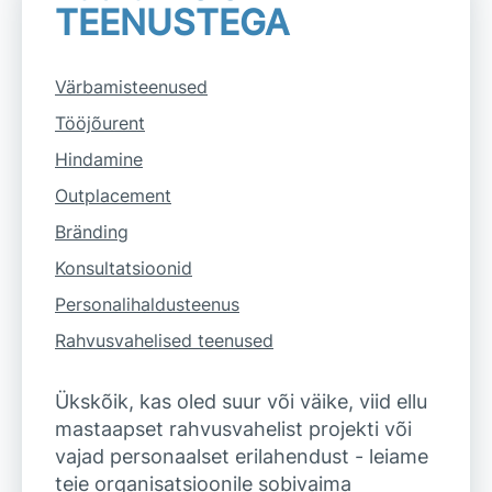
TEENUSTEGA
Värbamisteenused
Tööjõurent
Hindamine
Outplacement
Bränding
Konsultatsioonid
Personalihaldusteenus
Rahvusvahelised teenused
Ükskõik, kas oled suur või väike, viid ellu
mastaapset rahvusvahelist projekti või
vajad personaalset erilahendust - leiame
teie organisatsioonile sobivaima