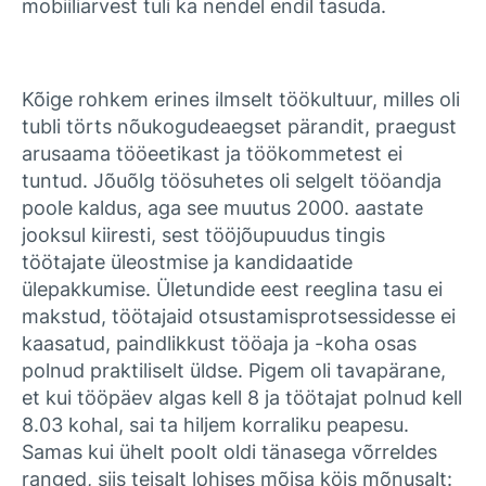
mobiiliarvest tuli ka nendel endil tasuda.
Kõige rohkem erines ilmselt töökultuur, milles oli
tubli törts nõukogudeaegset pärandit, praegust
arusaama tööeetikast ja töökommetest ei
tuntud.
Jõuõlg töösuhetes oli
selgelt tööandja
poole kaldus, aga see muutus 2000. aastate
jooksul kiiresti, sest tööjõupuudus tingis
töötajate üleostmise ja kandidaatide
ülepakkumise. Ületundide eest reeglina tasu ei
makstud, töötajaid otsustamisprotsessidesse ei
kaasatud, paindlikkust tööaja ja -koha osas
polnud praktiliselt üldse. Pigem oli tavapärane,
et kui tööpäev algas kell 8 ja töötajat polnud kell
8.03 kohal, sai ta hiljem korraliku peapesu.
Samas kui ühelt poolt oldi tänasega võrreldes
ranged, siis teisalt lohises mõisa köis mõnusalt: