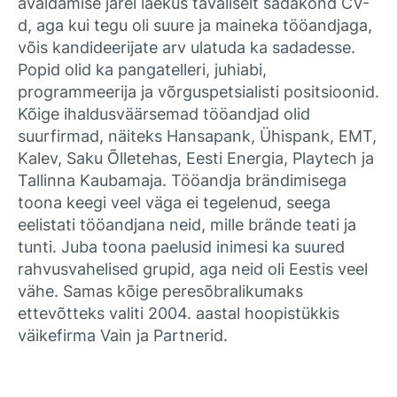
avaldamise järel laekus tavaliselt sadakond CV-
d, aga kui tegu oli suure ja maineka tööandjaga,
võis kandideerijate arv ulatuda ka sadadesse.
Popid olid ka pangatelleri, juhiabi,
programmeerija ja võrguspetsialisti positsioonid.
Kõige ihaldusväärsemad tööandjad olid
suurfirmad, näiteks Hansapank, Ühispank, EMT,
Kalev, Saku Õlletehas, Eesti Energia, Playtech ja
Tallinna Kaubamaja. Tööandja brändimisega
toona keegi veel väga ei tegelenud, seega
eelistati tööandjana neid, mille brände teati ja
tunti. Juba toona paelusid inimesi ka suured
rahvusvahelised grupid, aga neid oli Eestis veel
vähe. Samas kõige peresõbralikumaks
ettevõtteks valiti 2004. aastal hoopistükkis
väikefirma Vain ja Partnerid.