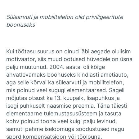
Sülearvuti ja mobiiltelefon olid priviligeeritute
boonuseks
Kui töötasu suurus on olnud läbi aegade olulisim
motivaator, siis muud ootused hüvedele on üsna
palju muutunud. 2004. aastal oli kõige
ahvatlevamaks boonuseks kindlasti ametiauto,
aga selle kõrval ka sülearvuti ja mobiiltelefon,
mis polnud veel sugugi elementaarsed. Sageli
mõjutas otsust ka 13. kuupalk, lisapuhkus ja
isegi puhkuselt naasmise preemia. Täna täiesti
elementaarne tulemustasusüsteem ja tasuta
kohv polnud toona veel kuigi palju levinud,
samuti pehme iseloomuga soodustused nagu
spordikompensatsioon või töölõuna.