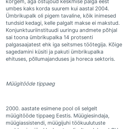
kõrgem, aga ostujõud keskmise palga eest
umbes kaks korda suurem kui aastal 2004.
Ümbrikupalk oli pigem tavaline, kõik inimesed
tundsid kedagi, kelle palgalt makse ei makstud.
Konjunktuuriinstituudi uuringu andmete põhjal
sai toona ümbrikupalka 14 protsenti
palgasaajatest ehk iga seitsmes töötegija. Kõige
sagedamini küsiti ja pakuti ümbrikupalka
ehituses, põllumajanduses ja horeca sektoris.
Müügitööde tippaeg
2000. aastate esimene pool oli selgelt
müügitööde tippaeg Eestis. Müügiesindaja,
müügiassistendi, müügijuhi töökuulutuste