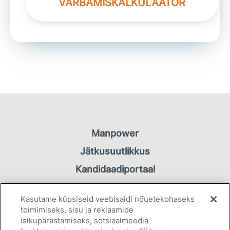
VÄRBAMISKALKULAATOR
Manpower
Jätkusuutlikkus
Kandidaadiportaal
Töötaja portaal
Kasutame küpsiseid veebisaidi nõuetekohaseks
Kontakt
toimimiseks, sisu ja reklaamide
isikupärastamiseks, sotsiaalmeedia