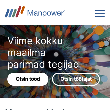
Viime kokku
maailma
parimad tegijad
Otsin tööd
Otsin töötajat