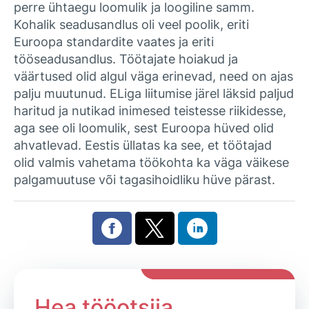
perre ühtaegu loomulik ja loogiline samm.
Kohalik seadusandlus oli veel poolik, eriti
Euroopa standardite vaates ja eriti
tööseadusandlus. Töötajate hoiakud ja
väärtused olid algul väga erinevad, need on ajas
palju muutunud. ELiga liitumise järel läksid paljud
haritud ja nutikad inimesed teistesse riikidesse,
aga see oli loomulik, sest Euroopa hüved olid
ahvatlevad. Eestis üllatas ka see, et töötajad
olid valmis vahetama töökohta ka väga väikese
palgamuutuse või tagasihoidliku hüve pärast.
Hea tööotsija,