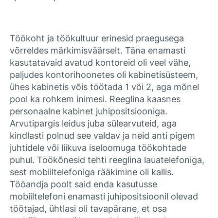
Töökoht ja töökultuur erinesid praegusega
võrreldes märkimisväärselt. Täna enamasti
kasutatavaid avatud kontoreid oli veel vähe,
paljudes kontorihoonetes oli kabinetisüsteem,
ühes kabinetis võis töötada 1 või 2, aga mõnel
pool ka rohkem inimesi. Reeglina kaasnes
personaalne kabinet juhipositsiooniga.
Arvutipargis leidus juba sülearvuteid, aga
kindlasti polnud see valdav ja neid anti pigem
juhtidele või liikuva iseloomuga töökohtade
puhul. Töökõnesid tehti reeglina lauatelefoniga,
sest mobiiltelefoniga rääkimine oli kallis.
Tööandja poolt said enda kasutusse
mobiiltelefoni enamasti juhipositsioonil olevad
töötajad, ühtlasi oli tavapärane, et osa