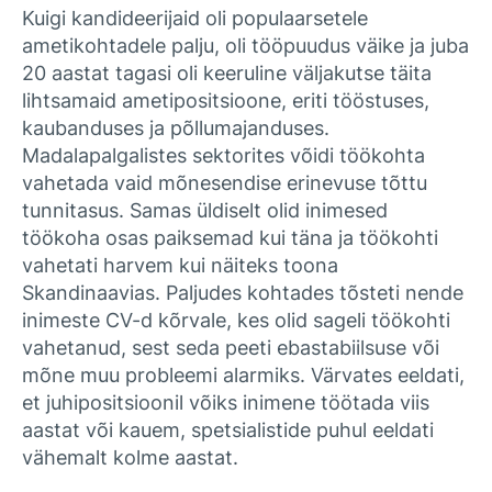
Kuigi kandideerijaid oli populaarsetele
ametikohtadele palju, oli tööpuudus väike ja juba
20 aastat tagasi oli keeruline väljakutse täita
lihtsamaid ametipositsioone, eriti tööstuses,
kaubanduses ja põllumajanduses.
Madalapalgalistes sektorites võidi töökohta
vahetada vaid mõnesendise erinevuse tõttu
tunnitasus. Samas üldiselt olid inimesed
töökoha osas paiksemad kui täna ja töökohti
vahetati harvem kui näiteks toona
Skandinaavias. Paljudes kohtades tõsteti nende
inimeste CV-d kõrvale, kes olid sageli töökohti
vahetanud, sest seda peeti ebastabiilsuse või
mõne muu probleemi alarmiks. Värvates eeldati,
et juhipositsioonil võiks inimene töötada viis
aastat või kauem, spetsialistide puhul eeldati
vähemalt kolme aastat.