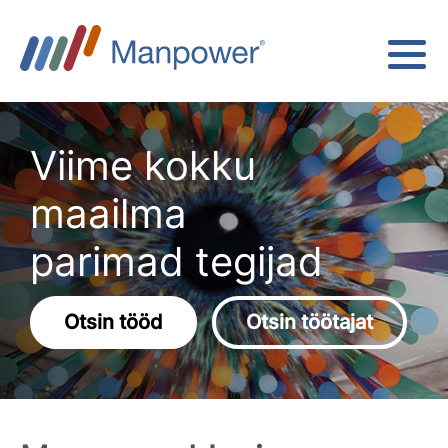
Viime kokku
maailma
parimad tegijad
Otsin tööd
Otsin töötajat