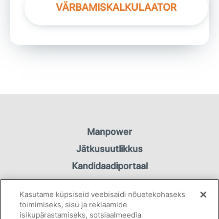
VÄRBAMISKALKULAATOR
Manpower
Jätkusuutlikkus
Kandidaadiportaal
Töötaja portaal
Kasutame küpsiseid veebisaidi nõuetekohaseks
Kontakt
toimimiseks, sisu ja reklaamide
isikupärastamiseks, sotsiaalmeedia