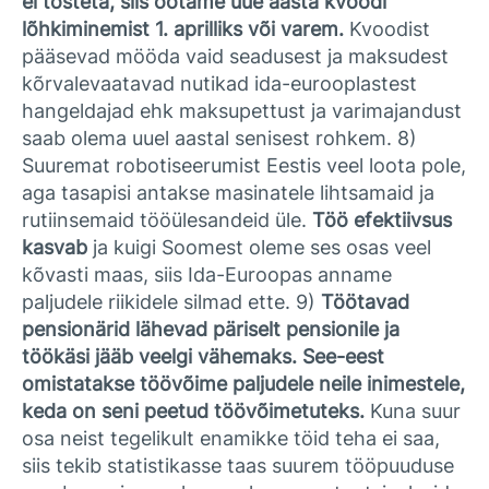
ei tõsteta, siis ootame uue aasta kvoodi
lõhkiminemist 1. aprilliks või varem.
Kvoodist
pääsevad mööda vaid seadusest ja maksudest
kõrvalevaatavad nutikad ida-eurooplastest
hangeldajad ehk maksupettust ja varimajandust
saab olema uuel aastal senisest rohkem. 8)
Suuremat robotiseerumist Eestis veel loota pole,
aga tasapisi antakse masinatele lihtsamaid ja
rutiinsemaid tööülesandeid üle.
Töö efektiivsus
kasvab
ja kuigi Soomest oleme ses osas veel
kõvasti maas, siis Ida-Euroopas anname
paljudele riikidele silmad ette. 9)
Töötavad
pensionärid lähevad päriselt pensionile ja
töökäsi jääb veelgi vähemaks. See-eest
omistatakse töövõime paljudele neile inimestele,
keda on seni peetud töövõimetuteks.
Kuna suur
osa neist tegelikult enamikke töid teha ei saa,
siis tekib statistikasse taas suurem tööpuuduse