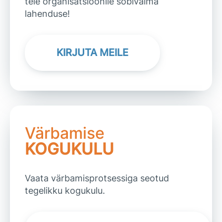
teie organisatsioonile sobivaima
lahenduse!
KIRJUTA MEILE
Värbamise
KOGUKULU
Vaata värbamisprotsessiga seotud
tegelikku kogukulu.