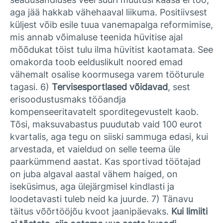
aga jää hakkab vähehaaval liikuma. Positiivsest
küljest võib esile tuua vanemapalga reformimise,
mis annab võimaluse teenida hüvitise ajal
mõõdukat töist tulu ilma hüvitist kaotamata. See
omakorda toob eelduslikult noored emad
vähemalt osalise koormusega varem tööturule
tagasi. 6)
Tervisesportlased võidavad
, sest
erisoodustusmaks tööandja
kompenseeritavatelt sporditegevustelt kaob.
Tõsi, maksuvabastus puudutab vaid 100 eurot
kvartalis, aga tegu on siiski sammuga edasi, kui
arvestada, et vaieldud on selle teema üle
paarkümmend aastat. Kas sportivad töötajad
on juba algaval aastal vähem haiged, on
iseküsimus, aga ülejärgmisel kindlasti ja
loodetavasti tuleb neid ka juurde. 7) Tänavu
täitus võõrtööjõu kvoot jaanipäevaks.
Kui limiiti