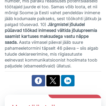
number, mis paraku reaalsuses potentsiaalseid
töötajaid juurde ei too. Samas võib loota, et nii
mõnigi Soome ja Eesti vahet pendeldav inimene
jääb kodumaale paikseks, sest töökohti jätkub ja
palgad tõusevad. 10)
Järgmistel jõuludel
püüavad töökad inimesed vältida jõulupreemia
saamist kartuses maksudega vastu näppe
saada.
Aasta viimasel päeval jääb suure
pahameeletormini täpselt 46 päeva – siis algab
tulude deklareerimine, mis riigiasutuste
eelnevast kommunikatsioonist hoolimata toob
paljudele (ebameeldivaid) üllatusi.