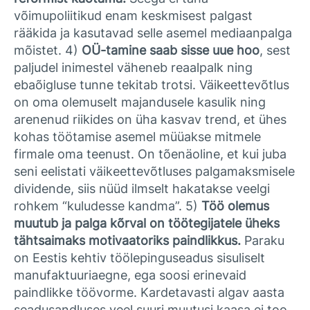
võimupoliitikud enam keskmisest palgast
rääkida ja kasutavad selle asemel mediaanpalga
mõistet. 4)
OÜ-tamine saab sisse uue hoo
, sest
paljudel inimestel väheneb reaalpalk ning
ebaõigluse tunne tekitab trotsi. Väikeettevõtlus
on oma olemuselt majandusele kasulik ning
arenenud riikides on üha kasvav trend, et ühes
kohas töötamise asemel müüakse mitmele
firmale oma teenust. On tõenäoline, et kui juba
seni eelistati väikeettevõtluses palgamaksmisele
dividende, siis nüüd ilmselt hakatakse veelgi
rohkem “kuludesse kandma”. 5)
Töö olemus
muutub ja palga kõrval on töötegijatele üheks
tähtsaimaks motivaatoriks paindlikkus.
Paraku
on Eestis kehtiv töölepinguseadus sisuliselt
manufaktuuriaegne, ega soosi erinevaid
paindlikke töövorme. Kardetavasti algav aasta
seadusandluses veel suuri muutusi kaasa ei too,