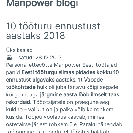
Manpower blogi
10 tööturu ennustust
aastaks 2018
Üksikasjad
Lisatud: 28.12.2017
Personaliettevõtte Manpower Eesti töötajad
panid
Eesti tööturgu silmas pidades kokku 10
ennustust algavaks aastaks.
1)
Vabade
töökohtade hulk
oli juba tänavu kõigi aegade
kõrgeim, aga
järgmine aasta lööb ilmselt taas
rekordeid.
Tööotsijatele on praegune aeg
kuldne – valikut on ja palka võib ka rohkem
küsida. Tööjõu voolavus kasvab, inimesi
ostetakse järjest rohkem üle. Paraku tähendab
tööjõupuudus ka seda, et tööstus hakkab