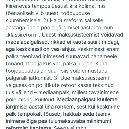
kiirenevas tempos Eestist ära kolima, mis
tõenäoliselt viib uuesti tööpuuduse
suurenemisele. 2) Haldusreform sai selle
aastaga ühele poole, järgmisel aastal toimub
„klassireform“.
Uuest maksusüsteemist võidavad
madalapalgalised, rikkad ei kaota suurt midagi,
aga keskklassil on vesi ahjus
. Keskmisest enam
palka teenivad inimesed suunavad pahameele
tööandjatele ja küsivad palka juurde. Kuna
tööjõupuudus on suur, siis võib ennustada
palgaralli jätkumist. 3) Uue maksusüsteemi
valguses on poliitikute retoorikasse tekkinud
uus väljend – mediaanpalk, millest tavainimene
pole midagi kuulnud.
Mediaanpalgast kuuleme
järgmisel aastal üha rohkem, sest kui keskmine
palk tempokalt tõuseb, hakkab seda teeniv
inimene õige pea tulumaksuvaba miinimumi
reformist kaotama.
Seega ei taha